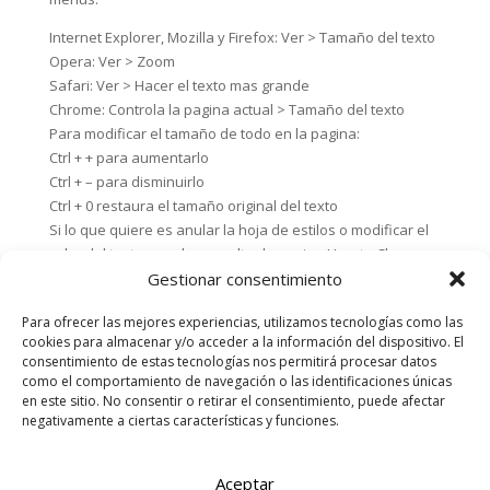
Internet Explorer, Mozilla y Firefox: Ver > Tamaño del texto
Opera: Ver > Zoom
Safari: Ver > Hacer el texto mas grande
Chrome: Controla la pagina actual > Tamaño del texto
Para modificar el tamaño de todo en la pagina:
Ctrl + + para aumentarlo
Ctrl + – para disminuirlo
Ctrl + 0 restaura el tamaño original del texto
Si lo que quiere es anular la hoja de estilos o modificar el
color del texto, puede consultar la pagina How to Change
Text Size or Colors de la WAI, que se puede leer traducida
Gestionar consentimiento
al español en ¿Cómo cambiar el tamaño del texto o
Para ofrecer las mejores experiencias, utilizamos tecnologías como las
colores?
cookies para almacenar y/o acceder a la información del dispositivo. El
consentimiento de estas tecnologías nos permitirá procesar datos
como el comportamiento de navegación o las identificaciones únicas
en este sitio. No consentir o retirar el consentimiento, puede afectar
negativamente a ciertas características y funciones.
Aceptar